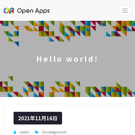
コ
ン
テ
ン
ツ
へ
ス
キ
ッ
プ
Hello world!
2021年11月16日
oesho
Uncategorized