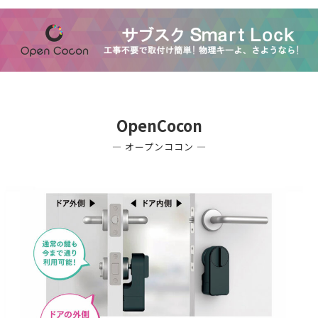
コ
ン
テ
ン
ツ
へ
ス
キ
ッ
OpenCocon
プ